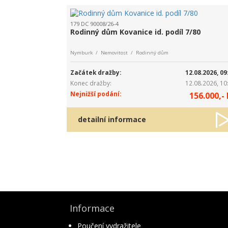
179 DC 90008/26-4
Rodinný dům Kovanice id. podíl 7/80
Nymburk / Nemovitost / Rodinný dům
Začátek dražby:
12.08.2026, 09
Konec dražby:
12.08.2026, 10
Nejnižší podání:
156.000,- 
detailní informace
Informace
Poučení vydražitele