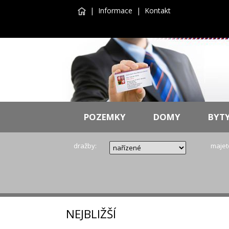
|
Informace
|
Kontakt
POZEMKY
DOMY
BYT
dražby:
majet
NEJBLIŽŠÍ