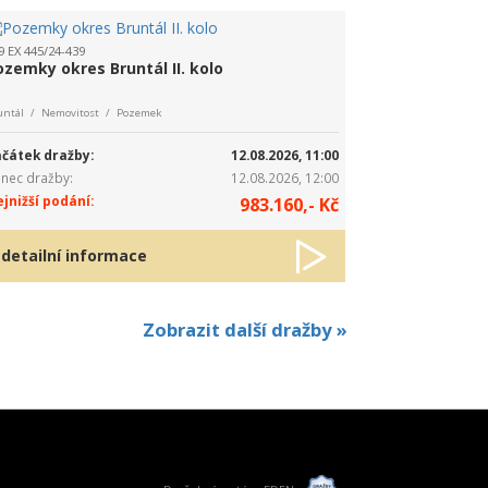
9 EX 445/24-439
ozemky okres Bruntál II. kolo
untál / Nemovitost / Pozemek
čátek dražby:
12.08.2026, 11:00
nec dražby:
12.08.2026, 12:00
jnižší podání:
983.160,- Kč
detailní informace
Zobrazit další dražby »