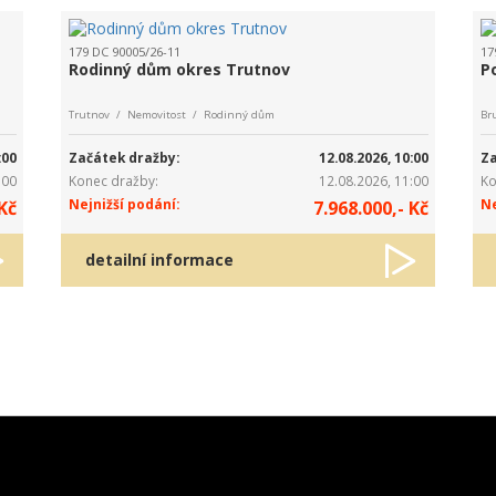
179 DC 90005/26-11
17
Rodinný dům okres Trutnov
P
Trutnov / Nemovitost / Rodinný dům
Br
:00
Začátek dražby:
12.08.2026, 10:00
Za
:00
Konec dražby:
12.08.2026, 11:00
Ko
Nejnižší podání:
Ne
Kč
7.968.000,- Kč
detailní informace