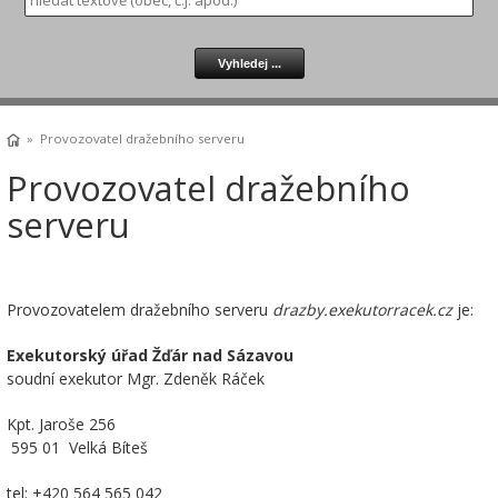
» Provozovatel dražebního serveru
Provozovatel dražebního
serveru
Provozovatelem dražebního serveru
drazby.exekutorracek.cz
je:
Exekutorský úřad Žďár nad Sázavou
soudní exekutor Mgr. Zdeněk Ráček
Kpt. Jaroše 256
595 01 Velká Bíteš
tel: +420 564 565 042