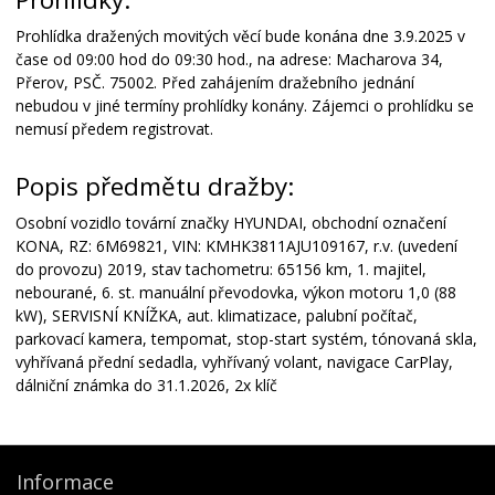
Prohlídka dražených movitých věcí bude konána dne 3.9.2025 v
čase od 09:00 hod do 09:30 hod., na adrese: Macharova 34,
Přerov, PSČ. 75002. Před zahájením dražebního jednání
nebudou v jiné termíny prohlídky konány. Zájemci o prohlídku se
nemusí předem registrovat.
Popis předmětu dražby:
Osobní vozidlo tovární značky HYUNDAI, obchodní označení
KONA, RZ: 6M69821, VIN: KMHK3811AJU109167, r.v. (uvedení
do provozu) 2019, stav tachometru: 65156 km, 1. majitel,
nebourané, 6. st. manuální převodovka, výkon motoru 1,0 (88
kW), SERVISNÍ KNÍŽKA, aut. klimatizace, palubní počítač,
parkovací kamera, tempomat, stop-start systém, tónovaná skla,
vyhřívaná přední sedadla, vyhřívaný volant, navigace CarPlay,
dálniční známka do 31.1.2026, 2x klíč
Informace