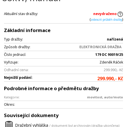
Aktuální stav dražby:
nevydraženo
(
)
zobrazit průběh dražby
Základní informace
Typ dražby:
nařízená
Způsob dražby:
ELEKTRONICKÁ DRAŽBA
Číslo jednací:
179 DC 90019/25
Vyřizuje:
Zdeněk Ráček
Odhadní cena:
299.990,- Kč
Nejnižší podání:
299.990,- Kč
Podrobné informace o předmětu dražby
Kategorie:
movitost, auto/moto
Okres:
Související dokumenty
Dražební vyhláška
/ dokument byl archivován (dražba ukončena)