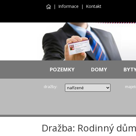
|
Informace
|
Kontakt
POZEMKY
DOMY
BYT
dražby:
majet
Dražba: Rodinný dům v