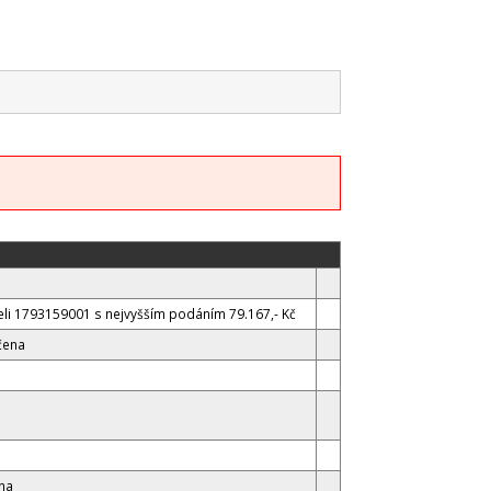
li 1793159001 s nejvyšším podáním 79.167,- Kč
čena
na