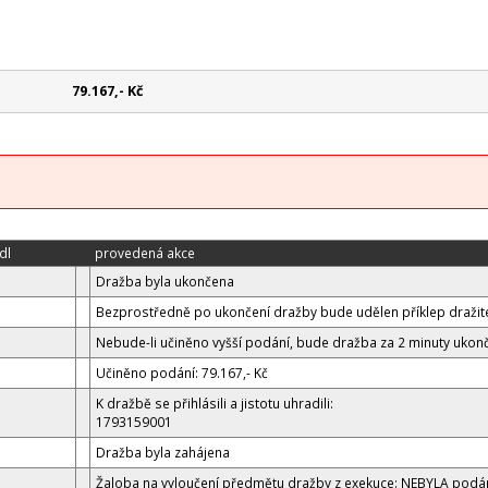
79.167,- Kč
dl
provedená akce
Dražba byla ukončena
Bezprostředně po ukončení dražby bude udělen příklep dražite
Nebude-li učiněno vyšší podání, bude dražba za 2 minuty ukon
Učiněno podání: 79.167,- Kč
K dražbě se přihlásili a jistotu uhradili:
1793159001
Dražba byla zahájena
Žaloba na vyloučení předmětu dražby z exekuce: NEBYLA podá