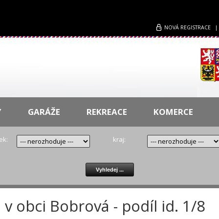
NOVÁ
REGISTRACE
Y
GARÁŽE
REKREACE
KOMERCE
ek:
kraj:
 obci Bobrová - podíl id. 1/8