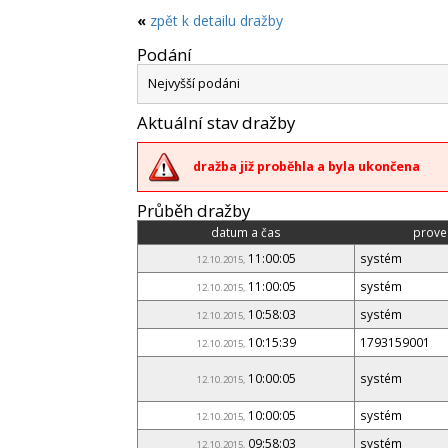
«
zpět k detailu dražby
Podání
Nejvyšší podáni
Aktuální stav dražby
dražba již proběhla a byla ukončena
Průběh dražby
datum a čas
prove
11:00:05
systém
12.10.2015,
11:00:05
systém
12.10.2015,
10:58:03
systém
12.10.2015,
10:15:39
1793159001
12.10.2015,
10:00:05
systém
12.10.2015,
10:00:05
systém
12.10.2015,
09:58:03
systém
12.10.2015,