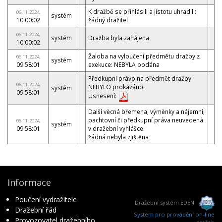
K dražbě se přihlásili a jistotu uhradili:
06.11.2024,
systém
10:00:02
žádný dražitel
06.11.2024,
systém
Dražba byla zahájena
10:00:02
Žaloba na vyloučení předmětu dražby z
06.11.2024,
systém
09:58:01
exekuce: NEBYLA podána
Předkupní právo na předmět dražby
06.11.2024,
NEBYLO prokázáno.
systém
09:58:01
Usnesení:
Další věcná břemena, výměnky a nájemní,
pachtovní či předkupní práva neuvedená
06.11.2024,
systém
09:58:01
v dražební vyhlášce:
žádná nebyla zjištěna
Informace
Poučení vydražitele
Dražební systém EDEN
Dražební řád
Systém pro provádění on-line
Provozovatel dražebního