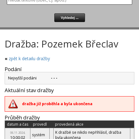
Dražba: Pozemek Břeclav
«
zpět k detailu dražby
Podání
Nejvyšší podáni
- - -
Aktuální stav dražby
dražba již proběhla a byla ukončena
Průběh dražby
datum a čas
provedl
provedená akce
K dražbě se nikdo nepřihlásil, dražba
06.11.2024,
systém
10:00:02
byla ukončena