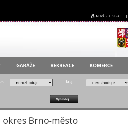
NOVÁ
REGISTRACE
Y
GARÁŽE
REKREACE
KOMERCE
ek:
kraj:
 okres Brno-město