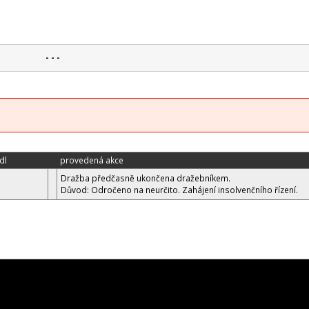
- - -
dl
provedená akce
Dražba předčasně ukončena dražebníkem.
Důvod: Odročeno na neurčito. Zahájení insolvenčního řízení.