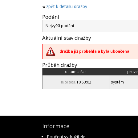
«
zpět k detailu dražby
Podání
Nejvyšší podáni
Aktuální stav dražby
dražba již proběhla a byla ukončena
Průběh dražby
datum a čas
prove
10:53:02
systém
18.06.2025,
Informace
Poučení vydražitele