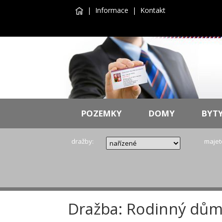
|
Informace
|
Kontakt
POZEMKY
DOMY
BYT
dražby:
majet
Dražba: Rodinný dům