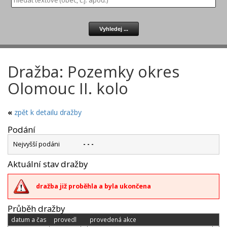
Dražba: Pozemky okres
Olomouc II. kolo
«
zpět k detailu dražby
Podání
Nejvyšší podáni
- - -
Aktuální stav dražby
dražba již proběhla a byla ukončena
Průběh dražby
datum a čas
provedl
provedená akce