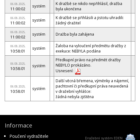
K dražbě se nikdo nepřihlásil, dražba
06.08.2025,
systém
11:00:02
byla ukončena
K dražbě se přihlásili a jistotu uhradili:
06.08.2025,
systém
11:00:02
žádný dražitel
06.08.2025,
systém
Dražba byla zahájena
11:00:02
Žaloba na vyloučení předmětu dražby z
06.08.2025,
systém
10:58:01
exekuce: NEBYLA podána
Předkupní právo na předmět dražby
06.08.2025,
NEBYLO prokázáno.
systém
10:58:01
Usnesení:
Další věcná břemena, výměnky a nájemní,
pachtovní či předkupní práva neuvedená
06.08.2025,
systém
10:58:01
v dražební vyhlášce:
žádná nebyla zjištěna
Informace
Poučení vydražitele
Dražební systém EDEN